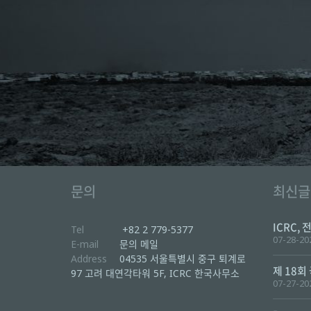
문의
최신글
ICRC, 
Tel
+82 2 779-5377
07-28-20
E-mail
문의 메일
Address
04535 서울특별시 중구 퇴계로
제 18회
97 고려 대연각타워 5F, ICRC 한국사무소
07-27-20