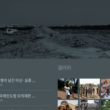
갤러리
전쟁이 남긴 이산·실종 ...
26
 국제인도법 모의재판 ...
26