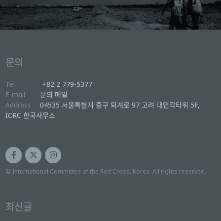
문의
Tel
+82 2 779-5377
E-mail
문의 메일
Address
04535 서울특별시 중구 퇴계로 97 고려 대연각타워 5F,
ICRC 한국사무소
© International Committee of the Red Cross, Korea. All rights reserved.
최신글