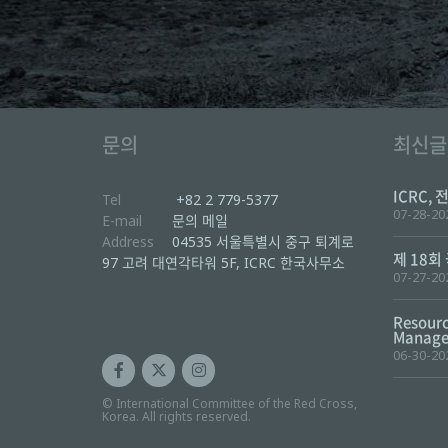
문의
최신글
ICRC, 
Tel
+82 2 779-5377
07-28-20
E-mail
문의 메일
Address
04535 서울특별시 중구 퇴계로
제 18회
97 고려 대연각타워 5F, ICRC 한국사무소
07-27-20
Resourc
Manager
06-30-20
© International Committee of the Red Cross,
Korea. All rights reserved.