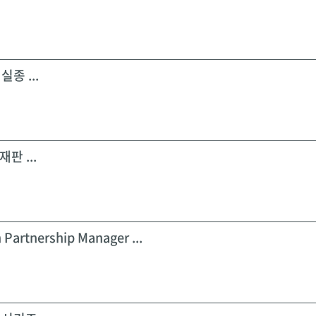
실종 ...
판 ...
 Partnership Manager ...