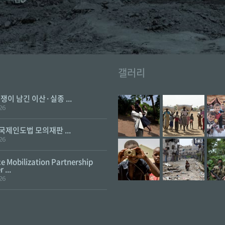
갤러리
전쟁이 남긴 이산·실종 ...
26
 국제인도법 모의재판 ...
26
e Mobilization Partnership
 ...
26