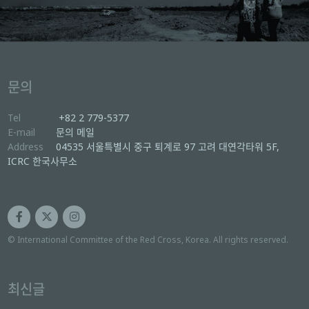
문의
Tel
+82 2 779-5377
E-mail
문의 메일
Address
04535 서울특별시 중구 퇴계로 97 고려 대연각타워 5F,
ICRC 한국사무소
© International Committee of the Red Cross, Korea. All rights reserved.
최신글