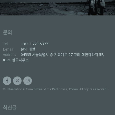
문의
Tel
+82 2 779-5377
E-mail
문의 메일
Address
04535 서울특별시 중구 퇴계로 97 고려 대연각타워 5F,
ICRC 한국사무소
© International Committee of the Red Cross, Korea. All rights reserved.
최신글