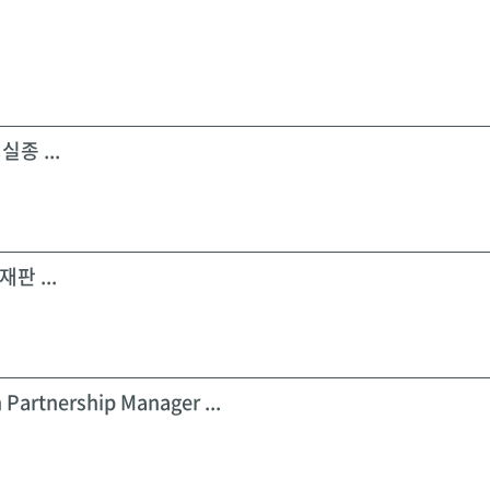
실종 ...
판 ...
 Partnership Manager ...