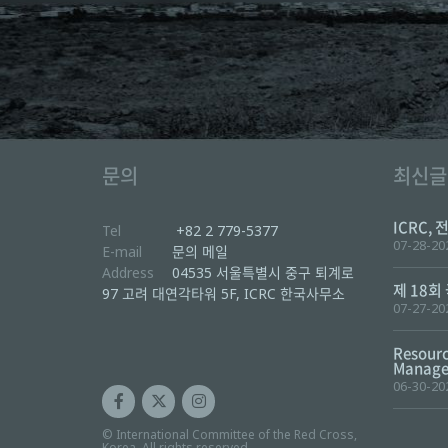
문의
최신글
ICRC, 
Tel
+82 2 779-5377
07-28-20
E-mail
문의 메일
Address
04535 서울특별시 중구 퇴계로
제 18회
97 고려 대연각타워 5F, ICRC 한국사무소
07-27-20
Resourc
Manager
06-30-20
© International Committee of the Red Cross,
Korea. All rights reserved.