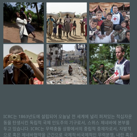
ICRC는 1863년도에 설립되어 오늘날 전 세계에 널리 퍼져있는 적십자운
동을 탄생시킨 독립적 국제 인도주의 기구로서, 스위스 제네바에 본부를
두고 있습니다. ICRC는 무력충돌 상황에서의 중립적 중재자로서, 자발적
으로 혹은 제네바협약을 근간으로 국제적·비국제적인 무력분쟁, 내란 혹은