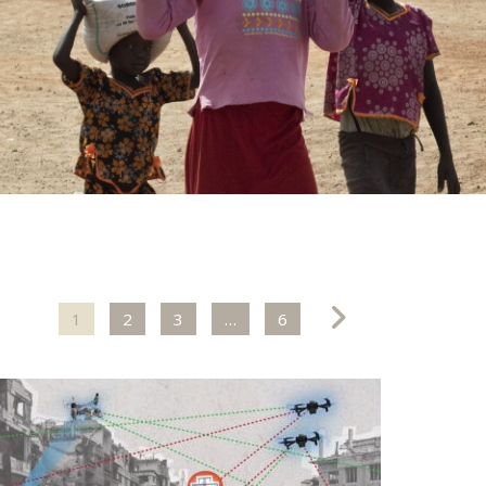
1
2
3
…
6