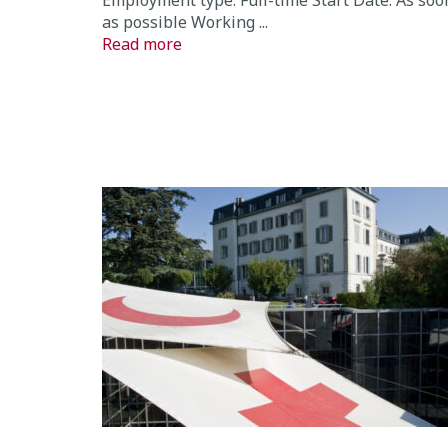
Employment type: Full-time Start Date: As soo
as possible Working ...
Read more