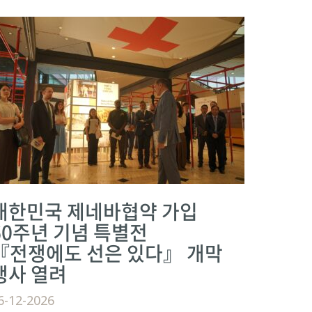
대한민국 제네바협약 가입
60주년 기념 특별전
『전쟁에도 선은 있다』 개막
행사 열려
6-12-2026