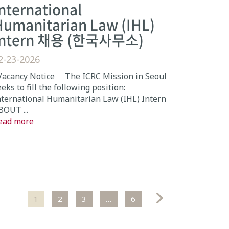
nternational
Humanitarian Law (IHL)
Intern 채용 (한국사무소)
2-23-2026
acancy Notice The ICRC Mission in Seoul
eks to fill the following position:
nternational Humanitarian Law (IHL) Intern
BOUT ...
ead more
1
2
3
…
6