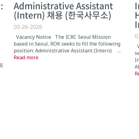
:
Administrative Assistant
I
(Intern) 채용 (한국사무소)
03-26-2026
0
Vacancy Notice The ICRC Seoul Mission
based in Seoul, ROK seeks to fill the following
V
position: Administrative Assistant (Intern) ...
se
Read more
I
회
A
R