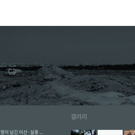
갤러리
전쟁이 남긴 이산·실종 ...