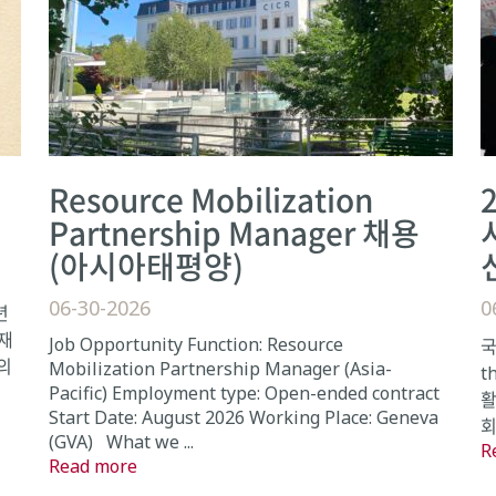
Resource Mobilization
Partnership Manager 채용
(아시아태평양)
06-30-2026
0
년
의재
Job Opportunity Function: Resource
국
의
Mobilization Partnership Manager (Asia-
t
Pacific) Employment type: Open-ended contract
활
Start Date: August 2026 Working Place: Geneva
회
(GVA) What we ...
R
Read more