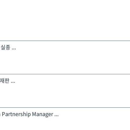
실종 ...
판 ...
 Partnership Manager ...