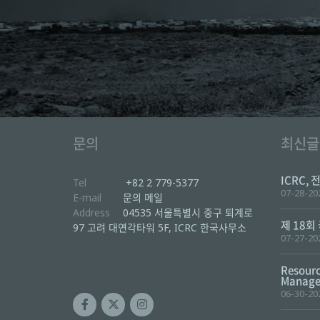
문의
최신글
ICRC, 
Tel
+82 2 779-5377
07-28-20
E-mail
문의 메일
Address
04535 서울특별시 중구 퇴계로
제 18회
97 고려 대연각타워 5F, ICRC 한국사무소
07-27-20
Resourc
Manager
06-30-20