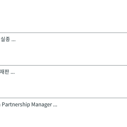
실종 ...
판 ...
 Partnership Manager ...