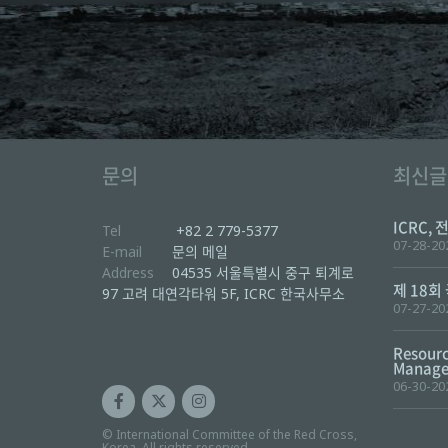
문의
최신글
ICRC, 
Tel
+82 2 779-5377
07-28-20
E-mail
문의 메일
Address
04535 서울특별시 중구 퇴계로
제 18회
97 고려 대연각타워 5F, ICRC 한국사무소
07-27-20
Resourc
Manager
06-30-20
© International Committee of the Red Cross,
Korea. All rights reserved.