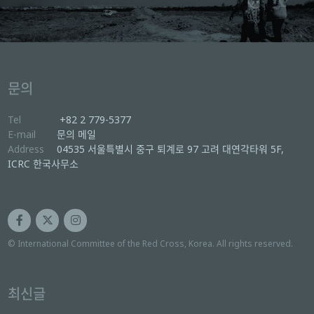
문의
Tel
+82 2 779-5377
E-mail
문의 메일
Address
04535 서울특별시 중구 퇴계로 97 고려 대연각타워 5F,
ICRC 한국사무소
© International Committee of the Red Cross, Korea. All rights reserved.
최신글