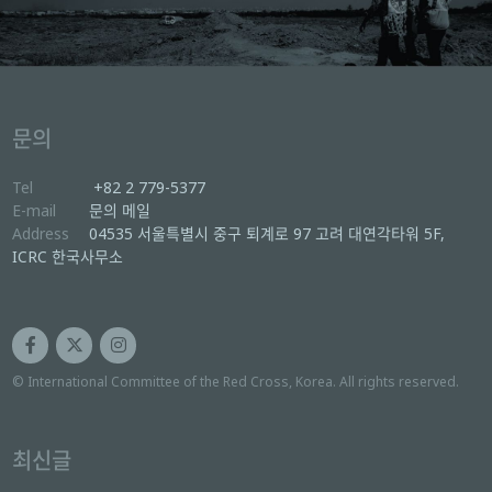
문의
Tel
+82 2 779-5377
E-mail
문의 메일
Address
04535 서울특별시 중구 퇴계로 97 고려 대연각타워 5F,
ICRC 한국사무소
© International Committee of the Red Cross, Korea. All rights reserved.
최신글