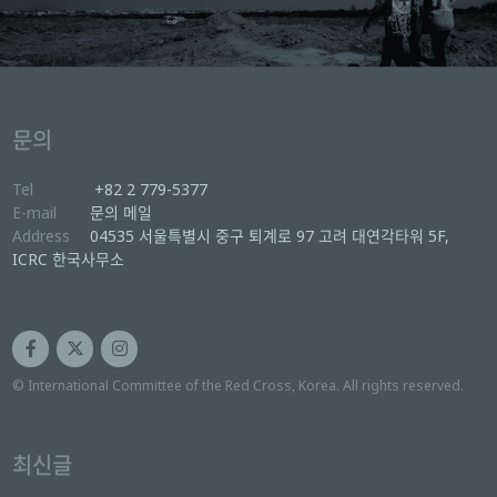
문의
Tel
+82 2 779-5377
E-mail
문의 메일
Address
04535 서울특별시 중구 퇴계로 97 고려 대연각타워 5F,
ICRC 한국사무소
© International Committee of the Red Cross, Korea. All rights reserved.
최신글