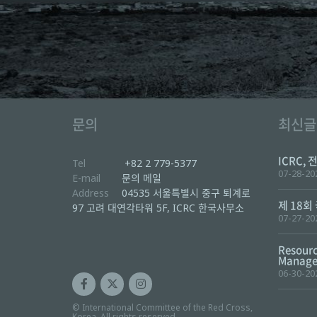
문의
최신글
ICRC, 
Tel
+82 2 779-5377
07-28-20
E-mail
문의 메일
Address
04535 서울특별시 중구 퇴계로
제 18회
97 고려 대연각타워 5F, ICRC 한국사무소
07-27-20
Resourc
Manager
06-30-20
© International Committee of the Red Cross,
Korea. All rights reserved.