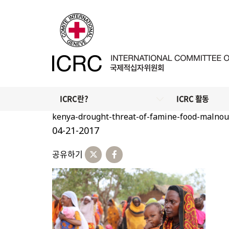
ICRC란?
ICRC 활동
kenya-drought-threat-of-famine-food-malnou
04-21-2017
공유하기