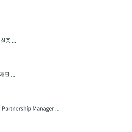
실종 ...
판 ...
 Partnership Manager ...