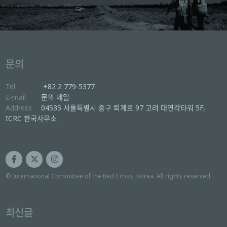
문의
Tel
+82 2 779-5377
E-mail
문의 메일
Address
04535 서울특별시 중구 퇴계로 97 고려 대연각타워 5F,
ICRC 한국사무소
© International Committee of the Red Cross, Korea. All rights reserved.
최신글