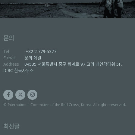
문의
Tel
+82 2 779-5377
E-mail
문의 메일
Address
04535 서울특별시 중구 퇴계로 97 고려 대연각타워 5F,
ICRC 한국사무소
© International Committee of the Red Cross, Korea. All rights reserved.
최신글