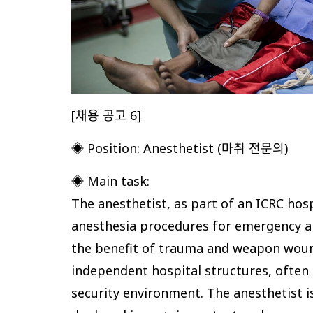
[채용 공고 6]
◈ Position: Anesthetist (마취 전문의)
◈ Main task:
The anesthetist, as part of an ICRC ho
anesthesia procedures for emergency and
the benefit of trauma and weapon wound
independent hospital structures, often 
security environment. The anesthetist i