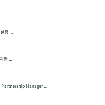
실종 ...
판 ...
 Partnership Manager ...