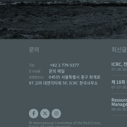
문의
최신글
ICRC, 
Tel
+82 2 779-5377
07-28-20
E-mail
문의 메일
Address
04535 서울특별시 중구 퇴계로
제 18회
97 고려 대연각타워 5F, ICRC 한국사무소
07-27-20
Resourc
Manager
06-30-20
© International Committee of the Red Cross,
Korea. All rights reserved.