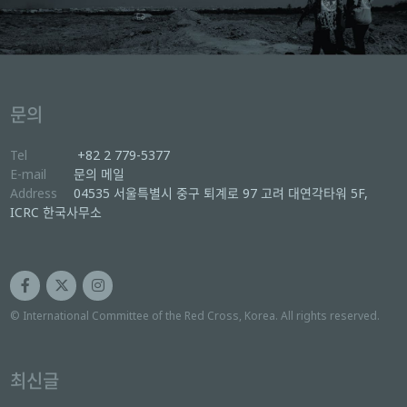
문의
Tel
+82 2 779-5377
E-mail
문의 메일
Address
04535 서울특별시 중구 퇴계로 97 고려 대연각타워 5F,
ICRC 한국사무소
© International Committee of the Red Cross, Korea. All rights reserved.
최신글