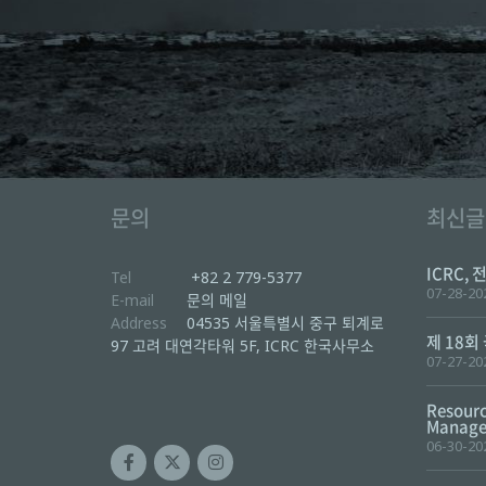
문의
최신글
ICRC, 
Tel
+82 2 779-5377
07-28-20
E-mail
문의 메일
Address
04535 서울특별시 중구 퇴계로
제 18회
97 고려 대연각타워 5F, ICRC 한국사무소
07-27-20
Resourc
Manager
06-30-20