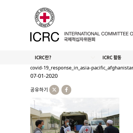
ICRC란?
ICRC 활동
covid-19_response_in_asia-pacific_afghanista
07-01-2020
공유하기