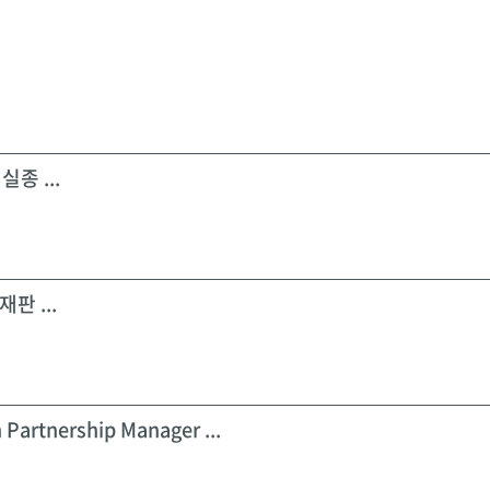
실종 ...
판 ...
 Partnership Manager ...