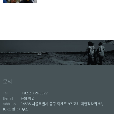
문의
Tel
+82 2 779-5377
E-mail
문의 메일
Address
04535 서울특별시 중구 퇴계로 97 고려 대연각타워 5F,
ICRC 한국사무소