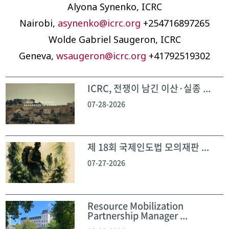
Alyona Synenko, ICRC
Nairobi,
asynenko@icrc.org
+254716897265
Wolde Gabriel Saugeron, ICRC
Geneva,
wsaugeron@icrc.org
+41792519302
ICRC, 전쟁이 남긴 이산·실종 ...
07-28-2026
제 18회 국제인도법 모의재판 ...
07-27-2026
Resource Mobilization
Partnership Manager ...