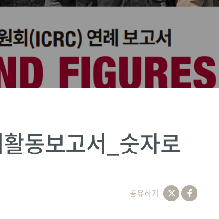
 연례활동보고서_숫자로
공유하기