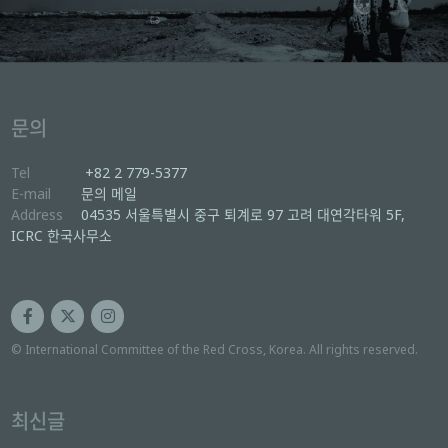
문의
Tel
+82 2 779-5377
E-mail
문의 메일
Address
04535 서울특별시 중구 퇴계로 97 고려 대연각타워 5F,
ICRC 한국사무소
© International Committee of the Red Cross, Korea. All rights reserved.
최신글