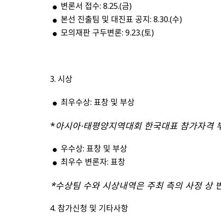
변론서 접수: 8.25.(금)
본선 진출팀 및 대진표 공지: 8.30.(수)
모의재판 구두변론: 9.23.(토)
시상
최우수상: 표창 및 부상
*
아시아
·
태평양지역대회
한국대표
참가자격
우수상: 표창 및 부상
최우수 변론자: 표창
*
수상팀
수와
시상내역은
주최
측의
사정
상
참가신청 및 기타사항