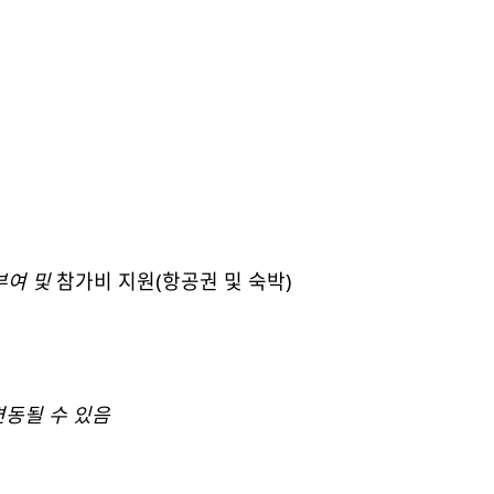
부여
및
참가비 지원(항공권 및 숙박)
변동될
수
있음