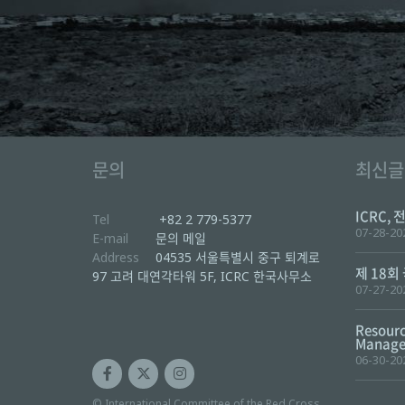
문의
최신글
ICRC, 
Tel
+82 2 779-5377
07-28-20
E-mail
문의 메일
Address
04535 서울특별시 중구 퇴계로
제 18회
97 고려 대연각타워 5F, ICRC 한국사무소
07-27-20
Resourc
Manager
06-30-20
© International Committee of the Red Cross,