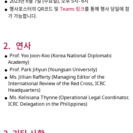
2023년 6월 7일 (수요일), 오후 5시- 6시
행사포스터의 QR코드 및
Teams 링크
를 통해 행사 당일에 참
가 가능합니다.
2. 연사
Prof. Yoo Joon-Koo (Korea National Diplomatic
Academy)
Prof. Park Jihyun (Youngsan University)
Ms. Jillian Rafferty (Managing Editor of the
International Review of the Red Cross, ICRC
Headquarters)
Ms. Kelisiana Thynne (Operational Legal Coordinator,
ICRC Delegation in the Philippines)