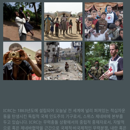
ICRC는 1863년도에 설립되어 오늘날 전 세계에 널리 퍼져있는 적십자운
동을 탄생시킨 독립적 국제 인도주의 기구로서, 스위스 제네바에 본부를
두고 있습니다. ICRC는 무력충돌 상황에서의 중립적 중재자로서, 자발적
으로 혹은 제네바협약을 근간으로 국제적·비국제적인 무력분쟁, 내란 혹은