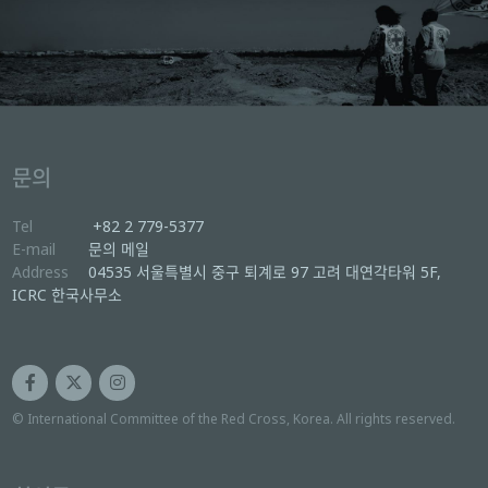
문의
Tel
+82 2 779-5377
E-mail
문의 메일
Address
04535 서울특별시 중구 퇴계로 97 고려 대연각타워 5F,
ICRC 한국사무소
© International Committee of the Red Cross, Korea. All rights reserved.