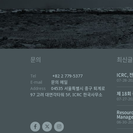
문의
최신글
ICRC, 
Tel
+82 2 779-5377
07-28-20
E-mail
문의 메일
Address
04535 서울특별시 중구 퇴계로
제 18회
97 고려 대연각타워 5F, ICRC 한국사무소
07-27-20
Resourc
Manager
06-30-20