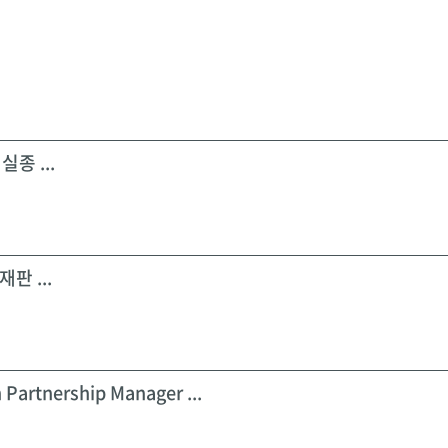
실종 ...
판 ...
 Partnership Manager ...