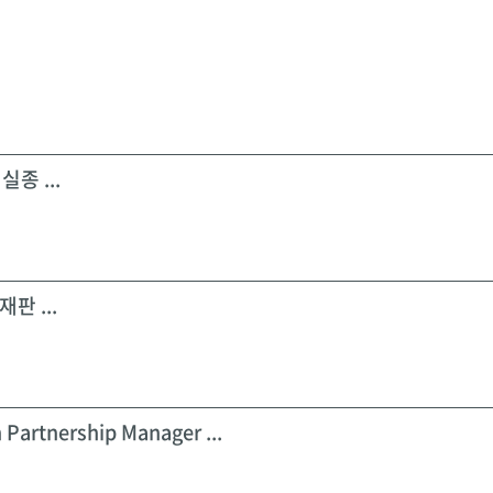
실종 ...
판 ...
 Partnership Manager ...