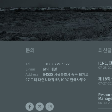
문의
최신글
ICRC, 
Tel
+82 2 779-5377
07-28-20
E-mail
문의 메일
Address
04535 서울특별시 중구 퇴계로
제 18회
97 고려 대연각타워 5F, ICRC 한국사무소
07-27-20
Resourc
Manager
06-30-20