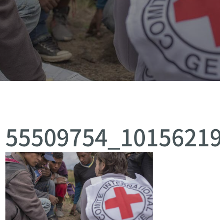
55509754_1015621