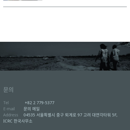
문의
Tel
+82 2 779-5377
E-mail
문의 메일
Address
04535 서울특별시 중구 퇴계로 97 고려 대연각타워 5F,
ICRC 한국사무소