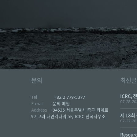
문의
최신글
ICRC, 
Tel
+82 2 779-5377
07-28-20
E-mail
문의 메일
Address
04535 서울특별시 중구 퇴계로
제 18회
97 고려 대연각타워 5F, ICRC 한국사무소
07-27-20
Resourc