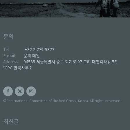
문의
Tel
+82 2 779-5377
E-mail
문의 메일
Address
04535 서울특별시 중구 퇴계로 97 고려 대연각타워 5F,
ICRC 한국사무소
© International Committee of the Red Cross, Korea. All rights reserved.
최신글