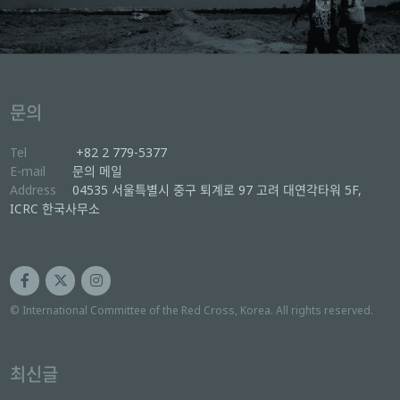
문의
Tel
+82 2 779-5377
E-mail
문의 메일
Address
04535 서울특별시 중구 퇴계로 97 고려 대연각타워 5F,
ICRC 한국사무소
© International Committee of the Red Cross, Korea. All rights reserved.
최신글