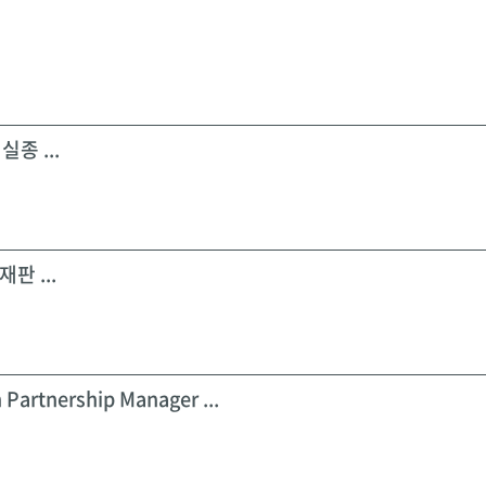
실종 ...
판 ...
 Partnership Manager ...