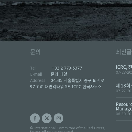
문의
최신글
ICRC, 
Tel
+82 2 779-5377
07-28-20
E-mail
문의 메일
Address
04535 서울특별시 중구 퇴계로
제 18회
97 고려 대연각타워 5F, ICRC 한국사무소
07-27-20
Resourc
Manager
06-30-20
© International Committee of the Red Cross,
Korea. All rights reserved.