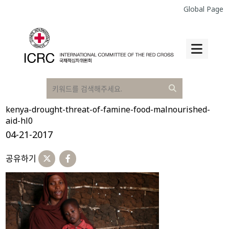
Global Page
kenya-drought-threat-of-famine-food-malnourished-
aid-hl0
04-21-2017
공유하기