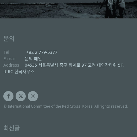
문의
Tel
+82 2 779-5377
E-mail
문의 메일
Address
04535 서울특별시 중구 퇴계로 97 고려 대연각타워 5F,
ICRC 한국사무소
© International Committee of the Red Cross, Korea. All rights reserved.
최신글