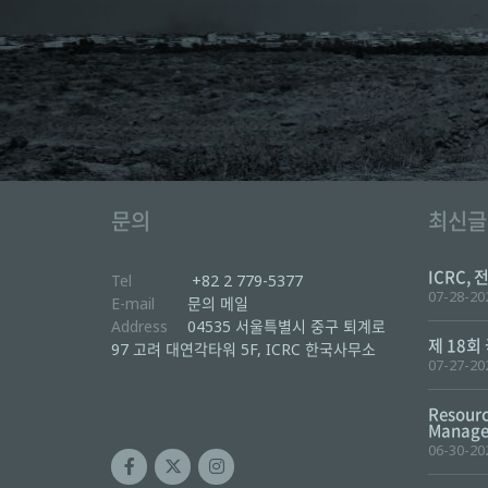
문의
최신글
ICRC, 
Tel
+82 2 779-5377
07-28-20
E-mail
문의 메일
Address
04535 서울특별시 중구 퇴계로
제 18회
97 고려 대연각타워 5F, ICRC 한국사무소
07-27-20
Resourc
Manager
06-30-20