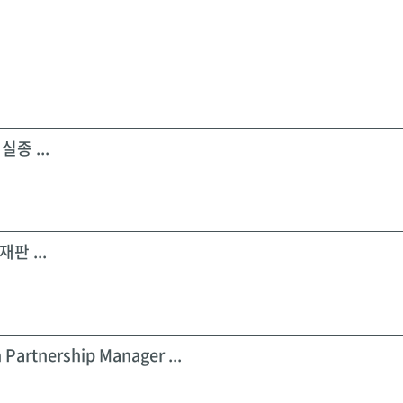
실종 ...
판 ...
 Partnership Manager ...