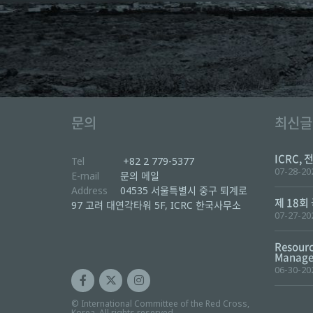
문의
최신글
ICRC, 
Tel
+82 2 779-5377
07-28-20
E-mail
문의 메일
Address
04535 서울특별시 중구 퇴계로
제 18회
97 고려 대연각타워 5F, ICRC 한국사무소
07-27-20
Resourc
Manager
06-30-20
© International Committee of the Red Cross,
Korea. All rights reserved.