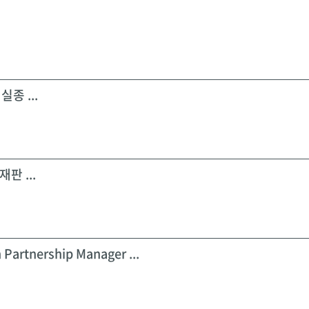
실종 ...
판 ...
 Partnership Manager ...