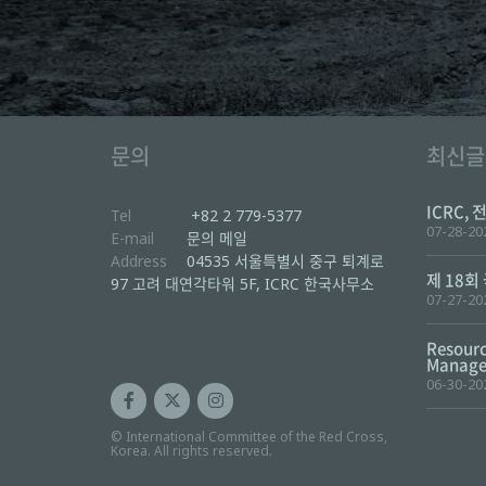
문의
최신글
ICRC, 
Tel
+82 2 779-5377
07-28-20
E-mail
문의 메일
Address
04535 서울특별시 중구 퇴계로
제 18회
97 고려 대연각타워 5F, ICRC 한국사무소
07-27-20
Resourc
Manager
06-30-20
© International Committee of the Red Cross,
Korea. All rights reserved.