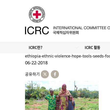
ICRC란?
ICRC 활동
ethiopia-ethnic-violence-hope-tools-seeds-fo
06-22-2018
공유하기