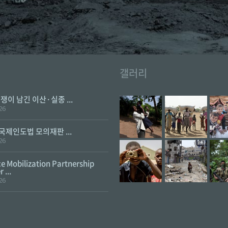
갤러리
전쟁이 남긴 이산·실종 ...
26
 국제인도법 모의재판 ...
26
e Mobilization Partnership
 ...
26