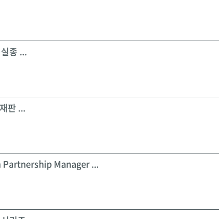
실종 ...
판 ...
 Partnership Manager ...