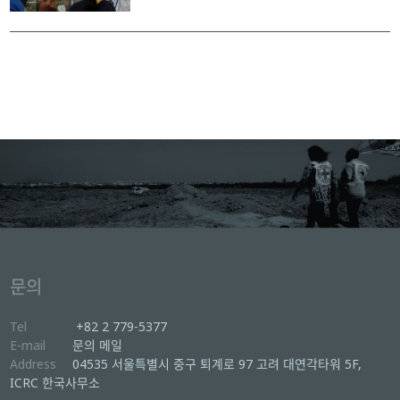
문의
Tel
+82 2 779-5377
E-mail
문의 메일
Address
04535 서울특별시 중구 퇴계로 97 고려 대연각타워 5F,
ICRC 한국사무소