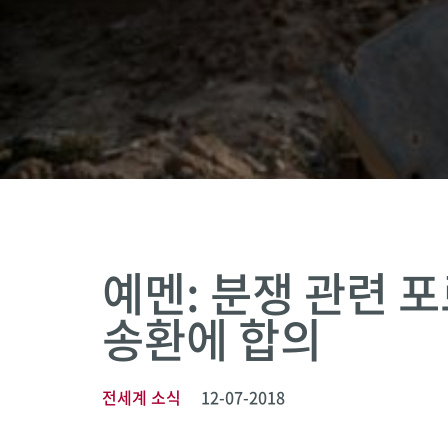
예멘: 분쟁 관련 포
송환에 합의
전세계 소식
12-07-2018