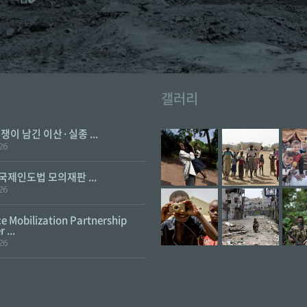
갤러리
전쟁이 남긴 이산·실종 ...
26
 국제인도법 모의재판 ...
26
e Mobilization Partnership
 ...
26