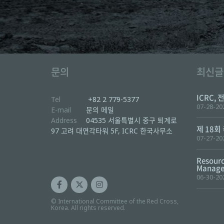
문의
최신글
ICRC, 
Tel
+82 2 779-5377
07-28-20
E-mail
문의 메일
Address
04535 서울특별시 중구 퇴계로
제 18회
97 고려 대연각타워 5F, ICRC 한국사무소
07-27-20
Resourc
Manager
06-30-20
© International Committee of the Red Cross,
Korea. All rights reserved.