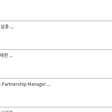
실종 ...
판 ...
 Partnership Manager ...