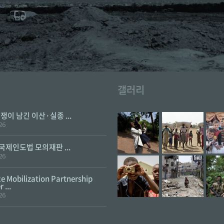
갤러리
전쟁이 남긴 이산·실종 ...
26
 국제인도법 모의재판 ...
26
e Mobilization Partnership
 ...
26