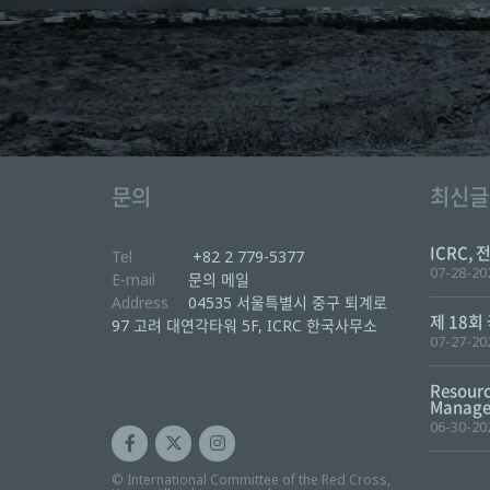
문의
최신글
ICRC, 
Tel
+82 2 779-5377
07-28-20
E-mail
문의 메일
Address
04535 서울특별시 중구 퇴계로
제 18회
97 고려 대연각타워 5F, ICRC 한국사무소
07-27-20
Resourc
Manager
06-30-20
© International Committee of the Red Cross,