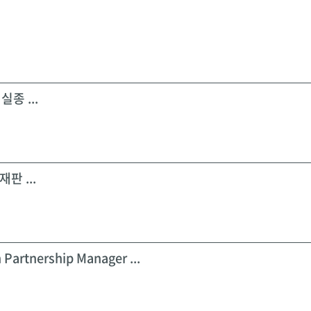
실종 ...
판 ...
 Partnership Manager ...