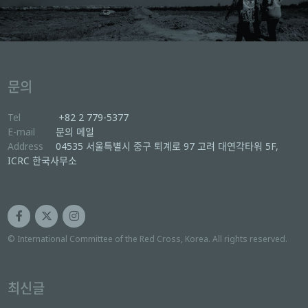
문의
Tel
+82 2 779-5377
E-mail
문의 메일
Address
04535 서울특별시 중구 퇴계로 97 고려 대연각타워 5F,
ICRC 한국사무소
© International Committee of the Red Cross, Korea. All rights reserved.
최신글