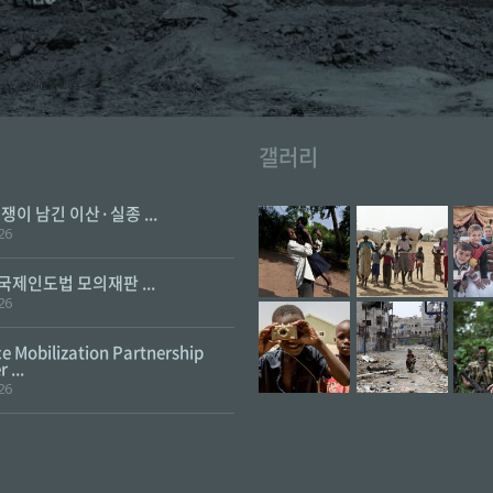
갤러리
전쟁이 남긴 이산·실종 ...
26
 국제인도법 모의재판 ...
26
e Mobilization Partnership
 ...
26