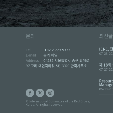
문의
최신글
ICRC, 
Tel
+82 2 779-5377
07-28-20
E-mail
문의 메일
Address
04535 서울특별시 중구 퇴계로
제 18회
97 고려 대연각타워 5F, ICRC 한국사무소
07-27-20
Resourc
Manager
06-30-20
© International Committee of the Red Cross,
Korea. All rights reserved.