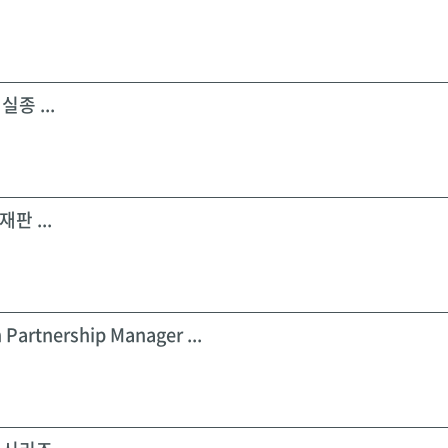
실종 ...
판 ...
 Partnership Manager ...