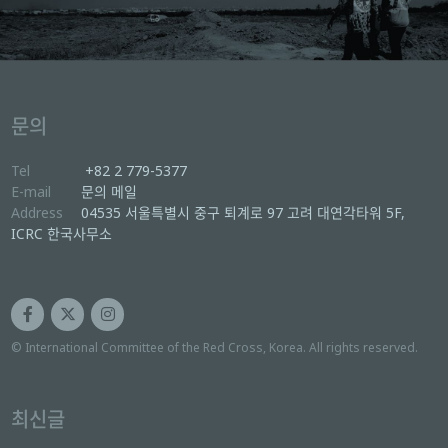
문의
Tel
+82 2 779-5377
E-mail
문의 메일
Address
04535 서울특별시 중구 퇴계로 97 고려 대연각타워 5F,
ICRC 한국사무소
© International Committee of the Red Cross, Korea. All rights reserved.
최신글