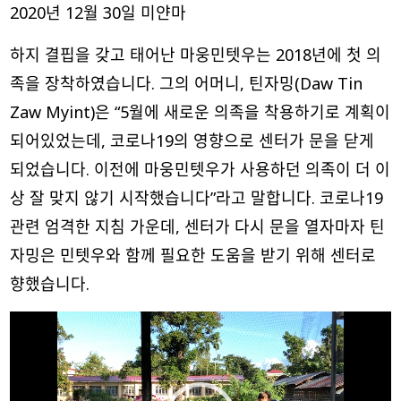
2020년 12월 30일 미얀마
하지 결핍을 갖고 태어난 마웅민텟우는 2018년에 첫 의
족을 장착하였습니다. 그의 어머니, 틴자밍(Daw Tin
Zaw Myint)은 “5월에 새로운 의족을 착용하기로 계획이
되어있었는데, 코로나19의 영향으로 센터가 문을 닫게
되었습니다. 이전에 마웅민텟우가 사용하던 의족이 더 이
상 잘 맞지 않기 시작했습니다”라고 말합니다. 코로나19
관련 엄격한 지침 가운데, 센터가 다시 문을 열자마자 틴
자밍은 민텟우와 함께 필요한 도움을 받기 위해 센터로
향했습니다.
비
디
오
플