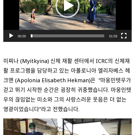
레
이
어
00:00
01:59
미찌나 (Myitkyina) 신체 재활 센터에서 ICRC의 신체재
활 프로그램을 담당하고 있는 아폴로니아 엘리자베스 헤
크맨 (Apolonia Elisabeth Hekman)은 “마웅민텟우가
걷고 뛰기 시작한 순간은 굉장히 귀중했습니다. 마웅민텟
우의 끊임없는 미소와 그의 사랑스러운 웃음은 더 없는
영광이었습니다”라고 전했습니다.