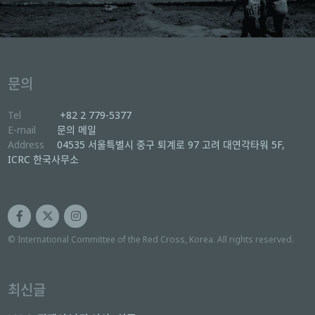
문의
Tel
+82 2 779-5377
E-mail
문의 메일
Address
04535 서울특별시 중구 퇴계로 97 고려 대연각타워 5F,
ICRC 한국사무소
© International Committee of the Red Cross, Korea. All rights reserved.
최신글